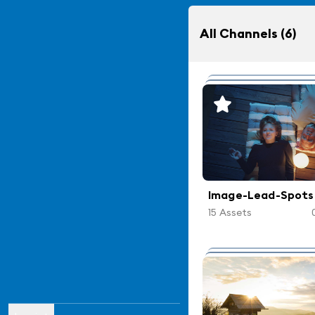
All Channels
(6)
15
videos
Image-Lead-Spots
15
Assets