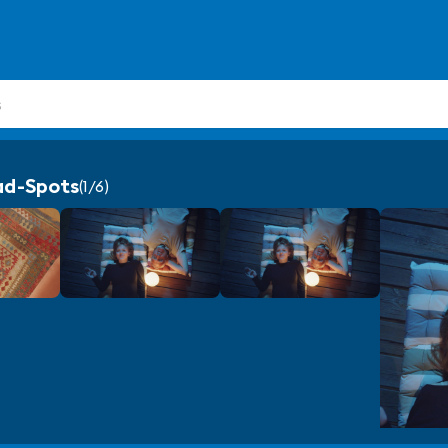
ad-Spots
(1/6)