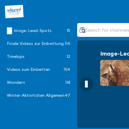
Image-Lead-Spots
15
Finale Videos zur Einbettung
114
Image-Le
Timelaps
12
Videos zum Einbetten
154
Wandern
118
Winter-Aktivitäten Allgemein
47